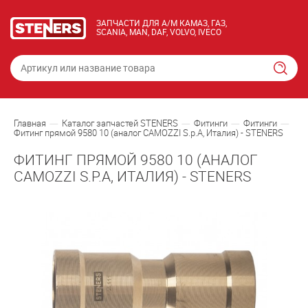
ЗАПЧАСТИ ДЛЯ А/М КАМАЗ, ГАЗ,
SCANIA, MAN, DAF, VOLVO, IVECO
Главная
Каталог запчастей STENERS
Фитинги
Фитинги
Фитинг прямой 9580 10 (аналог CAMOZZI S.p.A, Италия) - STENERS
ФИТИНГ ПРЯМОЙ 9580 10 (АНАЛОГ
CAMOZZI S.P.A, ИТАЛИЯ) - STENERS