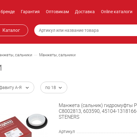
 бренде
Гарантия
Оптовикам
Доставка
Online каталоги
Каталог
нжеты, сальники
Манжеты, сальники
И
фавиту А-Я
по 18
Манжета (сальник) гидромуфты 
C8002813, 603590, 45104-1318166-
STENERS
Артикул