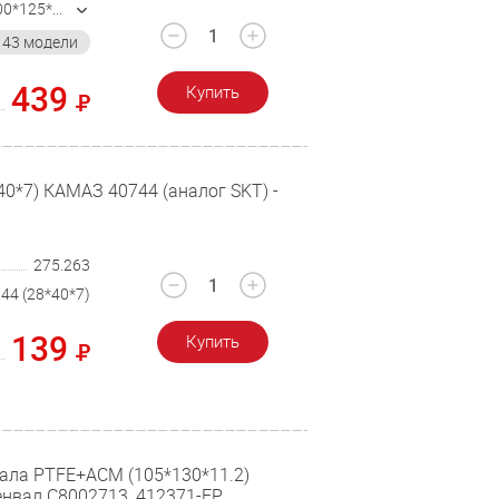
410457-FP (100*125*12)
43 модели
439
Купить
40*7) КАМАЗ 40744 (аналог SKT) -
275.263
44 (28*40*7)
139
Купить
вала PTFE+ACM (105*130*11.2)
енвал C8002713, 412371-FP