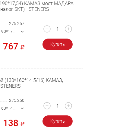
*190*17,54) КАМАЗ мост МАДАРА
аналог SKT) - STENERS
275.257
417125 (155*190*17.54)
767
Купить
й (130*160*14.5/16) КАМАЗ,
- STENERS
275.250
415220 (130*160*14.5/16)
1 138
Купить