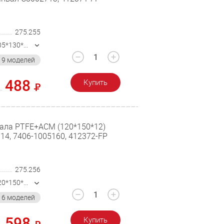
275.255
412371-FP (105*130*11.2)
9 моделей
488
Купить
вала PTFE+ACM (120*150*12)
14, 7406-1005160, 412372-FP
275.256
412372-FP (120*150*12)
16 моделей
598
Купить