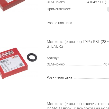
OEM-номер
Применяемость
Розничная цена
Манжета (сальник) ГУРа RBL (28*
STENERS
Артикул
OEM-номер
407
Розничная цена
Манжета (сальник) коленчатого 
КАМАЗ Евро-1 с войлоком на кол