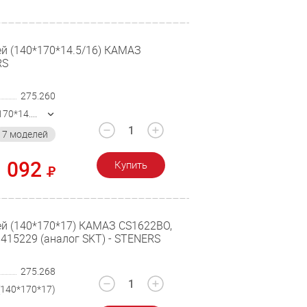
й (140*170*14.5/16) КАМАЗ
RS
275.260
415219 (140*170*14.5/16)
7 моделей
1 092
Купить
ей (140*170*17) КАМАЗ CS1622BO,
 415229 (аналог SKT) - STENERS
275.268
(140*170*17)