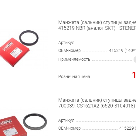
Манжета (сальник) ступицы задне
415219 NBR (аналог SKT) - STENE
Артикул
OEM-номер
Применяемость
Розничная цена
Манжета (сальник) ступицы задн
700039, CS1621A2 (6520-3104018)
Артикул
OEM-номер
415229 