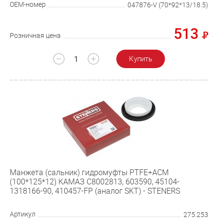
OEM-номер
047876-V (70*92*13/18.5)
513
Розничная цена
Купить
Манжета (сальник) гидромуфты PTFE+ACM
(100*125*12) КАМАЗ C8002813, 603590, 45104-
1318166-90, 410457-FP (аналог SKT) - STENERS
Артикул
275.253